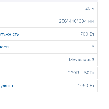
20 л
258*440*334 мм
отужність
700 Вт
ності
5
Механічний
230В ~ 50Гц
тужніть
1050 Вт