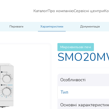
Каталог
Про компанію
Сервісні центри
Ко
Переваги
Характеристики
Документація
Мікрохвильові печі
SMO20
Особливості
Тип
Основні характеристи