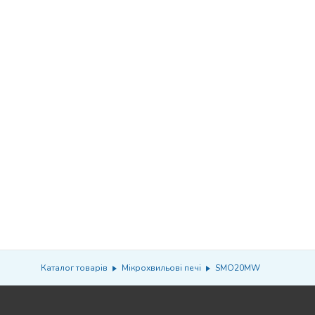
Каталог товарів
Мікрохвильові печі
SMO20MW