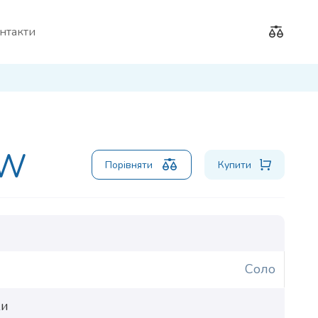
нтакти
MW
Порівняти
Купити
Соло
ки